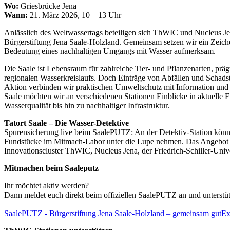
Wo:
Griesbrücke Jena
Wann:
21. März 2026, 10 – 13 Uhr
Anlässlich des Weltwassertags beteiligen sich ThWIC und Nucleus J
Bürgerstiftung Jena Saale-Holzland. Gemeinsam setzen wir ein Zeich
Bedeutung eines nachhaltigen Umgangs mit Wasser aufmerksam.
Die Saale ist Lebensraum für zahlreiche Tier- und Pflanzenarten, prägt
regionalen Wasserkreislaufs. Doch Einträge von Abfällen und Schads
Aktion verbinden wir praktischen Umweltschutz mit Information u
Saale möchten wir an verschiedenen Stationen Einblicke in aktuelle 
Wasserqualität bis hin zu nachhaltiger Infrastruktur.
Tatort Saale – Die Wasser-Detektive
Spurensicherung live beim SaalePUTZ: An der Detektiv-Station kön
Fundstücke im Mitmach-Labor unter die Lupe nehmen. Das Angebot e
Innovationscluster ThWIC, Nucleus Jena, der Friedrich-Schiller-Unive
Mitmachen beim Saaleputz
Ihr möchtet aktiv werden?
Dann meldet euch direkt beim offiziellen SaalePUTZ an und unterstüt
SaalePUTZ - Bürgerstiftung Jena Saale-Holzland – gemeinsam gut
Ex