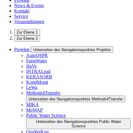
Projekte
News & Events
Kontakt
Service
Veranstaltungen
Zur Ebene 1
Zur Ebene 2
Projekte
Unterseiten des Navigationspunktes Projekte
AutoQSPR
FarmWater
HaVe
INTRALead
KERASORB
KontiMonit
LeWa
Methods4Transfer
Unterseiten des Navigationspunktes Methods4Transfer
MIKA
MoWAP
Public Water Science
Unterseiten des Navigationspunktes Public Water
Science
QuaWaKon