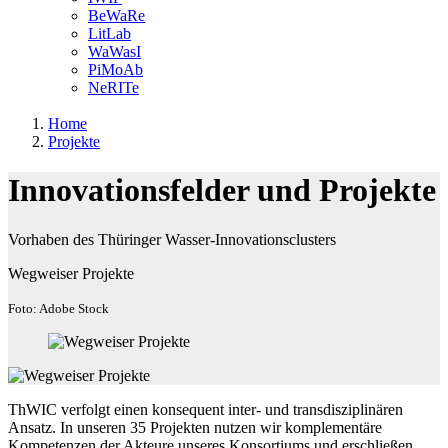
BeWaRe
LitLab
WaWasI
PiMoAb
NeRITe
Home
Projekte
Innovationsfelder und Projekte
Vorhaben des Thüringer Wasser-Innovationsclusters
Wegweiser Projekte
Foto: Adobe Stock
ThWIC verfolgt einen konsequent inter- und transdisziplinären
Ansatz. In unseren 35 Projekten nutzen wir komplementäre
Kompetenzen der Akteure unseres Konsortiums und erschließen