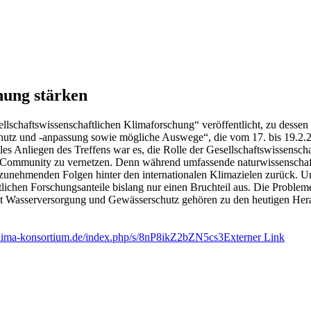
hung stärken
llschaftswissenschaftlichen Klimaforschung“ veröffentlicht, zu dess
chutz und -anpassung sowie mögliche Auswege“, die vom 17. bis 19.2
rales Anliegen des Treffens war es, die Rolle der Gesellschaftswissens
 Community zu vernetzen. Denn während umfassende naturwissenschaftli
unehmenden Folgen hinter den internationalen Klimazielen zurück. Un
tlichen Forschungsanteile bislang nur einen Bruchteil aus. Die Proble
Wasserversorgung und Gewässerschutz gehören zu den heutigen Herausfo
-klima-konsortium.de/index.php/s/8nP8ikZ2bZN5cs3
Externer Link