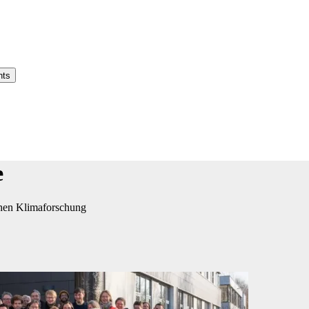
nts
e
ichen Klimaforschung